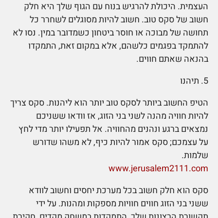
העצמית. היכולת להרגיש בנוח עם הגוף שלך היא חלק
חשוב של סקס טוב. חשוב להיות מסוגלים לשחרר כל
תחושה של מבוכה או חוסר ביטחון כשמדובר במין. נסו לא
להתמקד בפגמים כלשהם, אלא במקום זאת, התמקדו
בהנאה שאתם חווים.
5. תיהנו
הטיפ החשוב ביותר לסקס טוב יותר הוא ליהנות. סקס צריך
להיות חוויה מהנה לשני בני הזוג, אז וודאו ששניכם
נמצאים ברגע ונהנים מהחוויה. אל תפעילו יותר מדי לחץ
על עצמכם; סקס אמור להיות כיף, לא משהו שדורש
שלמות.
www.jerusalem2111.com
סקס הוא חלק חשוב בכל מערכת יחסים וחשוב לוודא
ששני בני הזוג חווים חוויות מספקות ומהנות. על ידי
תקשורת הרצונות שלך, התמקדות במשחק מקדים, חקירת